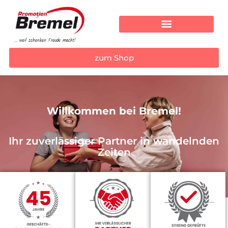
... weil schenken Freude macht!
zum Shop
W
i
l
l
k
o
m
m
e
n
b
e
i
B
r
e
m
e
l
!
Ihr zuverlässiger Partner in wandelnden
Zeiten